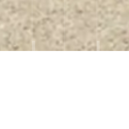
CHÂTEAU LARCIS
Retour
DUCASSE
Saint-Emilion (33)
BPM Architectes
Lieu
Architecte
SC Gratiot
2023
Maîtrise d'ouvrage
Livraison
3 880 m²
11h45
Surface du bâtiment
Photographe