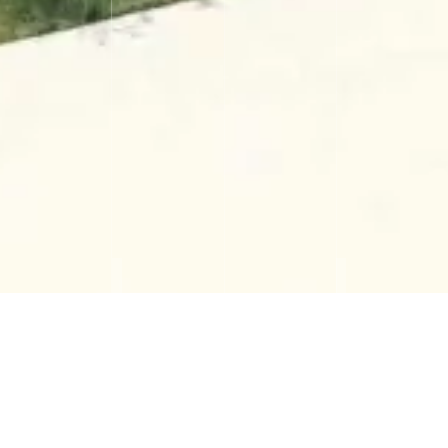
204 LOGEMENTS
Retour
Floirac (33)
BPM Architectes
Lieu
Architecte
Fayat Immobilier
lauréat 2023
Maîtrise d'ouvrage
Concours