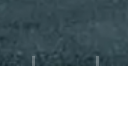
ECOLE ÉLÉMENTAIRE
Retour
Restructuration
de la demi-pension du groupe scolaire de Margaux
consistant en la démolition de l’existant, la restructuration d’une partie du
réfectoire et la création d’une extension de la partie cuisine.
Margaux-Cantenac (33)
BPM Architectes
Lieu
Architecte