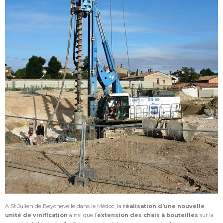
A St Julien de Beychevelle dans le Médoc, la
réalisation d’une nouvelle
unité de vinification
ainsi que l’
extension des chais à bouteilles
sur la